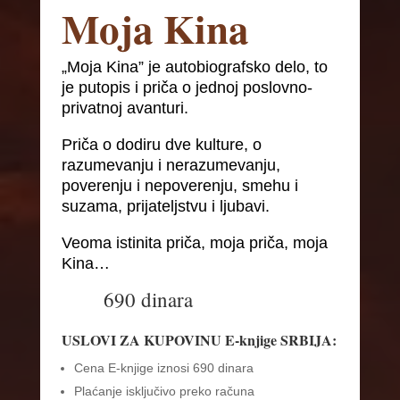
Moja Kina
„Moja Kina” je autobiografsko delo, to
je putopis i priča o jednoj poslovno-
privatnoj avanturi.
Priča o dodiru dve kulture, o
razumevanju i nerazumevanju,
poverenju i nepoverenju, smehu i
suzama, prijateljstvu i ljubavi.
Veoma istinita priča, moja priča, moja
Kina…
690 dinara
USLOVI ZA KUPOVINU E-knjige SRBIJA:
Cena E-knjige iznosi 690 dinara
Plaćanje isključivo preko računa