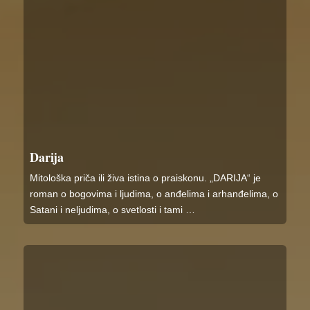
Darija
Mitološka priča ili živa istina o praiskonu. „DARIJA“ je
roman o bogovima i ljudima, o anđelima i arhanđelima, o
Satani i neljudima, o svetlosti i tami …