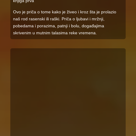
knjiga prva
Ovo je priča o tome kako je živeo i kroz šta je prolazio
naš rod rasenski ili raški. Priča o ljubavi i mržnji,
pobedama i porazima, patnji i bolu, događajima
skrivenim u mutnim talasima reke vremena.