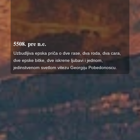
5508. pre n.e.
Uzbudljiva epska priča o dve rase, dva roda, dva cara,
dve epske bitke, dve iskrene ljubavi i jednom,
jedinstvenom svetlom vitezu Georgiju Pobedonoscu.