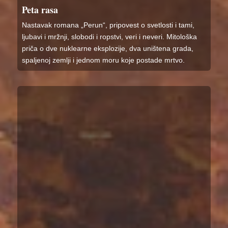
Peta rasa
Nastavak romana „Perun“, pripovest o svetlosti i tami,
ljubavi i mržnji, slobodi i ropstvi, veri i neveri. Mitološka
priča o dve nuklearne eksplozije, dva uništena grada,
spaljenoj zemlji i jednom moru koje postade mrtvo.